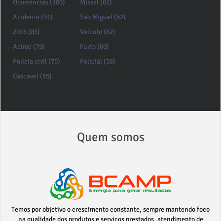
Ocorrencias (100)
Missal (62)
Acidente (91)
São Miguel (62)
2016 (85)
Veículo (62)
Acime (79)
Furto (60)
Policia civil (75)
Policial (58)
Cascavel (65)
Quem somos
Temos por objetivo o crescimento constante, sempre mantendo foco
na qualidade dos produtos e serviços prestados, atendimento de