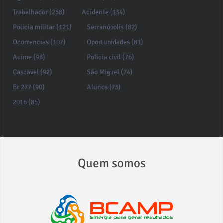
Trabalhador (258)
Acidente (134)
Policia militar (121)
Serranópolis (82)
Ocorrencias (107)
Oportunidades (81)
Acime (98)
Policia civil (76)
Cascavel (92)
São Miguel (74)
Br 277 (90)
Alunos (73)
2016 (85)
Quem somos