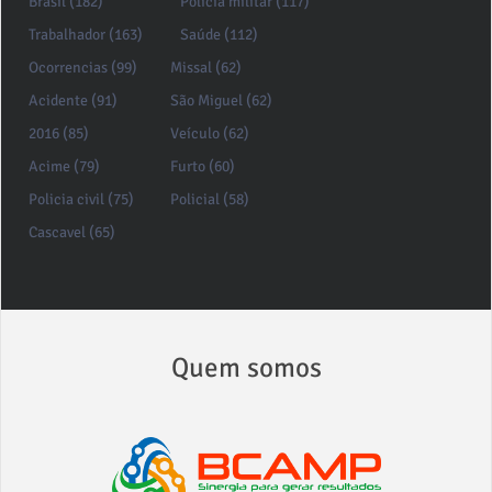
Brasil (182)
Policia militar (117)
Trabalhador (163)
Saúde (112)
Ocorrencias (99)
Missal (62)
Acidente (91)
São Miguel (62)
2016 (85)
Veículo (62)
Acime (79)
Furto (60)
Policia civil (75)
Policial (58)
Cascavel (65)
Quem somos