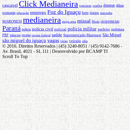
Click Medianeira
cascavel
dengue
dilma
confira
concurso
Foz do Iguaçu
emprego
economia
furto
itaipu
maconha
educação
medianeira
missal
ocorrencias
MARONESI
Moda
mega sena
Paraná
policia militar
policia civil
policial
policia
prefeito
prefeitura
saúde
Supermercado Maronesi
São Miguel
PRF
páscoa
receita
receita federal
são miguel do iguaçu
vagas
veículo
zika
verao
© 2016. Direitos Reservados | (45) 3240-8051 / (45) 9142-7686 -
Av. Brasil, 4021 - SL 111 | Desenvolvido por BCAMP TI
Scroll To Top