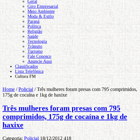
Geral
Giro Empresarial
Meio Ambiente
Moda & Estilo
Paraná
Política
Religião
Saúde
Tecnologia
Trânsito
Turismo
Fale Conosco
Anuncie Aqui
Classificados
Lista Telefônica
Cultura FM
Home
/
Policial
/
Três mulheres foram presas com 795 comprimidos,
175g de cocaína e 1kg de haxixe
Três mulheres foram presas com 795
comprimidos, 175g de cocaína e 1kg de
haxixe
Categoria:
Policial
18/12/2012
418