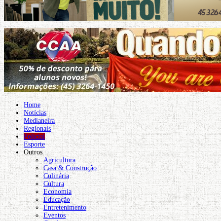
Home
Notícias
Medianeira
Regionais
Policial
Esporte
Outros
Agricultura
Casa & Construção
Culinária
Cultura
Economia
Educação
Entretenimento
Eventos