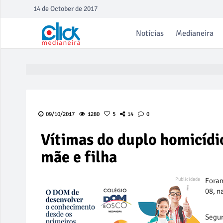
14 de October de 2017
Notícias
Medianeira
09/10/2017
1280
5
14
0
Vítimas do duplo homicídi
mãe e filha
Foram
08, n
Segun