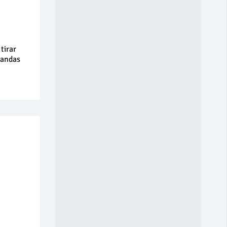
tirar
mandas