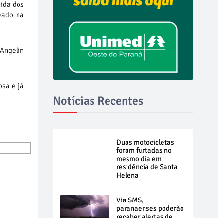
cida dos
eado na
Angelin
osa e já
Notícias Recentes
Duas motocicletas
foram furtadas no
mesmo dia em
residência de Santa
Helena
Via SMS,
paranaenses poderão
receber alertas de