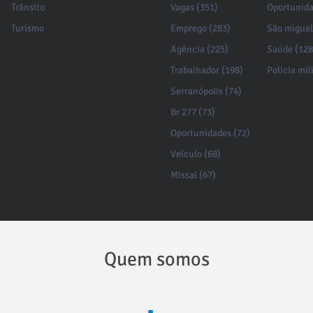
Trânsito
Vagas (351)
Oportunida
Turismo
Emprego (283)
São miguel
Agência (225)
Saúde (128
Trabalhador (198)
Policia mil
Serranópolis (74)
Br 277 (73)
Oportunidades (72)
Veículo (68)
Missal (67)
Quem somos