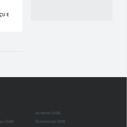
ÇU E
)
Acidente (118)
açu (166)
Ocorrencias (103)