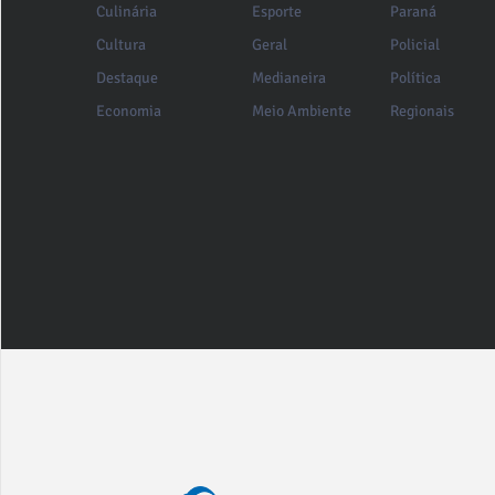
Culinária
Esporte
Paraná
Cultura
Geral
Policial
Destaque
Medianeira
Política
Economia
Meio Ambiente
Regionais