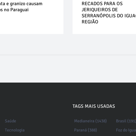
ta e granizo causam
RECADOS PARA OS
os no Paraguai
JERIQUEIROS DE
SERRANÓPOLIS DO IGUA
REGIÃO
TAGS MAIS USADAS
Saúde
Medianeira (1438)
Brasil (191
Tecnologia
Paraná (388)
Foz do Igu