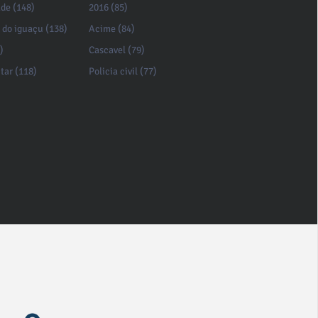
de (148)
2016 (85)
 do iguaçu (138)
Acime (84)
)
Cascavel (79)
itar (118)
Policia civil (77)