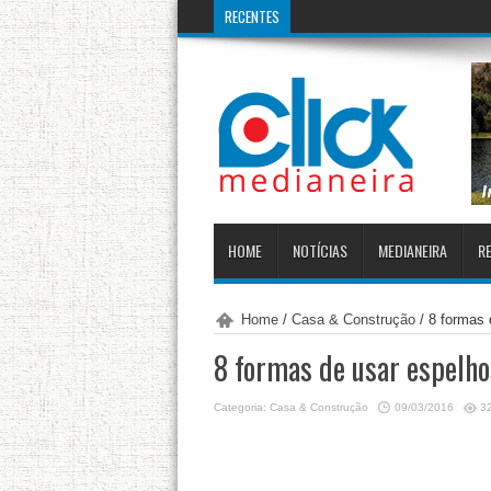
RECENTES
Receita Federal e
HOME
NOTÍCIAS
MEDIANEIRA
RE
Home
/
Casa & Construção
/
8 formas 
8 formas de usar espelho
Categoria:
Casa & Construção
09/03/2016
3