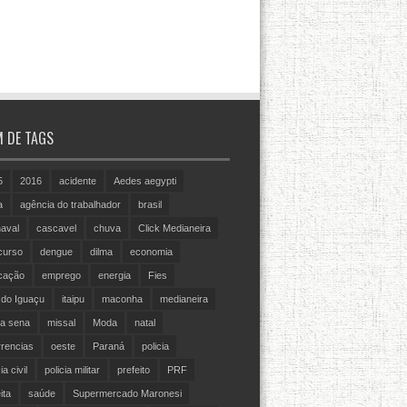
 DE TAGS
5
2016
acidente
Aedes aegypti
a
agência do trabalhador
brasil
aval
cascavel
chuva
Click Medianeira
curso
dengue
dilma
economia
cação
emprego
energia
Fies
 do Iguaçu
itaipu
maconha
medianeira
a sena
missal
Moda
natal
rencias
oeste
Paraná
policia
ia civil
policia militar
prefeito
PRF
ita
saúde
Supermercado Maronesi