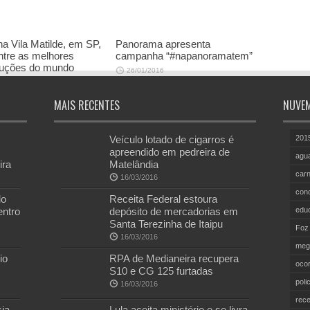
a Vila Matilde, em SP,
Panorama apresenta
ntre as melhores
campanha “#napanoramatem”
ruções do mundo
26/01/2016
/2016
MAIS RECENTES
NUVEM
Veículo lotado de cigarros é
201
apreendido em pedreira de
agu
ira
Matelândia
carn
16/03/2016
con
do
Receita Federal estoura
entro
depósito de mercadorias em
edu
Santa Terezinha de Itaipu
Foz
16/03/2016
meg
io
RPA de Medianeira recupera
ocor
S10 e CG 125 furtadas
polic
16/03/2016
rece
ia
Lula aceita ministério e se livra