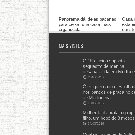
Panorama dá Ideias bacanas
Casa n
para deixar sua casa mais
está e
organizada
const
19/02/2016
18/02
MAIS VISTOS
GDE elucida suposto
sequestro de menina
desaparecida em Mediane
11/03/2016
Óleo queimado é espalha
nos bancos de praça no c
de Medianeira
11/03/2016
Mulher tenta matar o própr
filho, um bebê de 8 meses
14/03/2016
Confira as vagas da Agênc