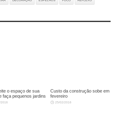
EIRA
DECORAÇÃO
ESPELHOS
FOCO
REFLEXO
ite o espaço de sua
Custo da construção sobe em
e faça pequenos jardins
fevereiro
/2016
25/02/2016