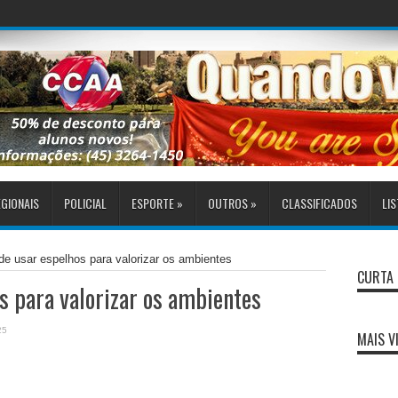
GIONAIS
POLICIAL
ESPORTE
»
OUTROS
»
CLASSIFICADOS
LIS
de usar espelhos para valorizar os ambientes
CURTA 
s para valorizar os ambientes
25
MAIS V