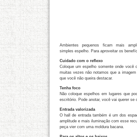
Ambientes pequenos ficam mais amp
simples espelho. Para aproveitar os benefíc
Cuidado com o reflexo
Coloque um espelho somente onde você que
muitas vezes não notamos que a imagem q
que você não queira destacar.
Tenha foco
Não coloque espelhos em lugares que pod
escritório. Pode anotar, você vai querer se o
Entrada valorizada
O hall de entrada também é um dos espaç
amplitude e mais iluminação com esse recu
peça vier com uma moldura bacana.
Para os altos e os baixos