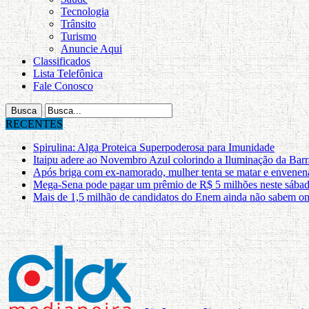
Tecnologia
Trânsito
Turismo
Anuncie Aqui
Classificados
Lista Telefônica
Fale Conosco
RECENTES
Spirulina: Alga Proteica Superpoderosa para Imunidade
Itaipu adere ao Novembro Azul colorindo a Iluminação da Bar
Após briga com ex-namorado, mulher tenta se matar e envenena
Mega-Sena pode pagar um prêmio de R$ 5 milhões neste sába
Mais de 1,5 milhão de candidatos do Enem ainda não sabem on