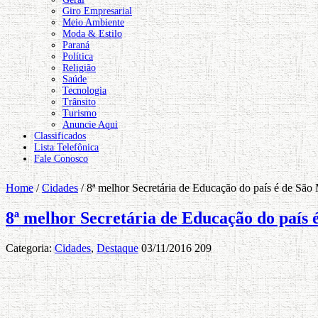
Giro Empresarial
Meio Ambiente
Moda & Estilo
Paraná
Política
Religião
Saúde
Tecnologia
Trânsito
Turismo
Anuncie Aqui
Classificados
Lista Telefônica
Fale Conosco
Home
/
Cidades
/
8ª melhor Secretária de Educação do país é de São
8ª melhor Secretária de Educação do país 
Categoria:
Cidades
,
Destaque
03/11/2016
209