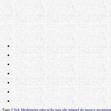
Tags:
Click Medianeira
educação
pais
são miguel do iguaçu
secretaria