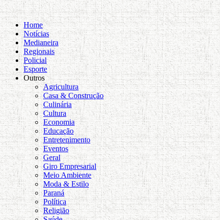
Home
Notícias
Medianeira
Regionais
Policial
Esporte
Outros
Agricultura
Casa & Construção
Culinária
Cultura
Economia
Educação
Entretenimento
Eventos
Geral
Giro Empresarial
Meio Ambiente
Moda & Estilo
Paraná
Política
Religião
Saúde