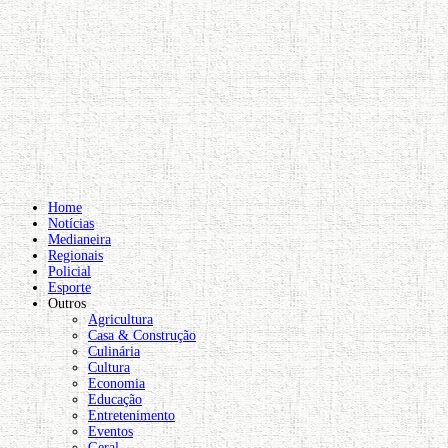
Home
Notícias
Medianeira
Regionais
Policial
Esporte
Outros
Agricultura
Casa & Construção
Culinária
Cultura
Economia
Educação
Entretenimento
Eventos
Geral