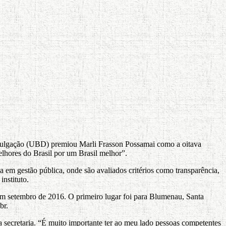
ivulgação (UBD) premiou Marli Frasson Possamai como a oitava
lhores do Brasil por um Brasil melhor”.
a em gestão pública, onde são avaliados critérios como transparência,
instituto.
 em setembro de 2016. O primeiro lugar foi para Blumenau, Santa
br.
a a secretaria. “É muito importante ter ao meu lado pessoas competentes