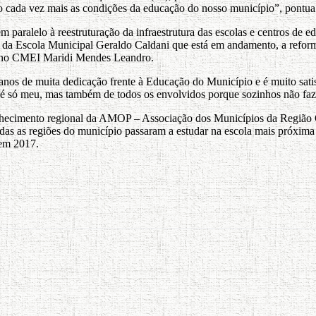
o cada vez mais as condições da educação do nosso município”, pontua
paralelo à reestruturação da infraestrutura das escolas e centros de e
a da Escola Municipal Geraldo Caldani que está em andamento, a refo
s no CMEI Maridi Mendes Leandro.
 anos de muita dedicação frente à Educação do Município e é muito sat
ão é só meu, mas também de todos os envolvidos porque sozinhos não fa
hecimento regional da AMOP – Associação dos Municípios da Região O
todas as regiões do município passaram a estudar na escola mais próxim
 em 2017.