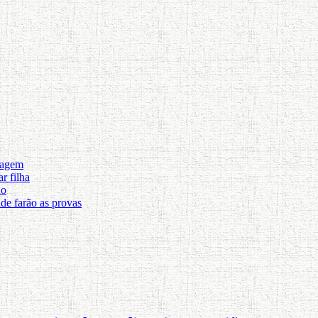
ragem
r filha
do
de farão as provas