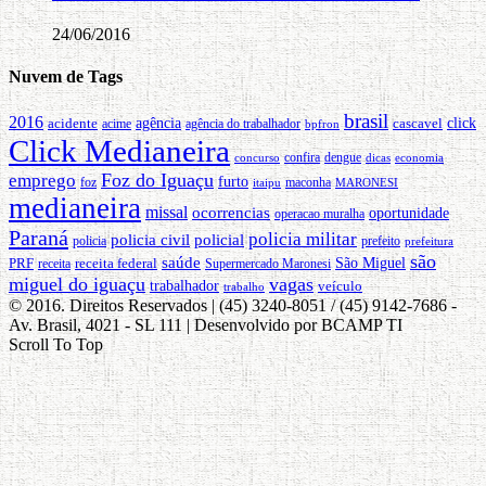
24/06/2016
Nuvem de Tags
brasil
2016
acidente
agência
cascavel
click
acime
agência do trabalhador
bpfron
Click Medianeira
concurso
confira
dengue
economia
dicas
Foz do Iguaçu
emprego
furto
foz
itaipu
maconha
MARONESI
medianeira
missal
ocorrencias
oportunidade
operacao muralha
Paraná
policia militar
policia civil
policial
prefeito
policia
prefeitura
são
saúde
PRF
receita federal
São Miguel
Supermercado Maronesi
receita
miguel do iguaçu
vagas
trabalhador
veículo
trabalho
© 2016. Direitos Reservados | (45) 3240-8051 / (45) 9142-7686 -
Av. Brasil, 4021 - SL 111 | Desenvolvido por BCAMP TI
Scroll To Top