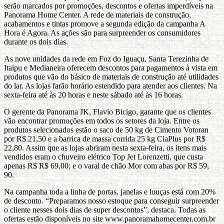
serão marcados por promoções, descontos e ofertas imperdíveis na
Panorama Home Center. A rede de materiais de construção,
acabamentos e tintas promove a segunda edição da campanha A
Hora é Agora. As ações são para surpreender os consumidores
durante os dois dias.
As nove unidades da rede em Foz do Iguaçu, Santa Terezinha de
Itaipu e Medianeira oferecem descontos para pagamentos à vista em
produtos que vão do básico de materiais de construção até utilidades
do lar. As lojas farão horário estendido para atender aos clientes. Na
sexta-feira até às 20 horas e neste sábado até às 16 horas.
O gerente da Panorama JK, Flavio Bicigo, garante que os clientes
vão encontrar promoções em todos os setores da loja. Entre os
produtos selecionados estão o saco de 50 kg de Cimento Votoran
por R$ 21,50 e a barrica de massa corrida 25 kg CiaPlus por R$
22,80. Assim que as lojas abriram nesta sexta-feira, os itens mais
vendidos eram o chuveiro elétrico Top Jet Lorenzetti, que custa
apenas R$ R$ 69,00; e o varal de chão Mor com abas por R$ 59,
90.
Na campanha toda a linha de portas, janelas e louças está com 20%
de desconto. “Preparamos nosso estoque para conseguir surpreender
o cliente nesses dois dias de super descontos”, destaca. Todas as
ofertas estão disponíveis no site www.panoramahomecenter.com.br