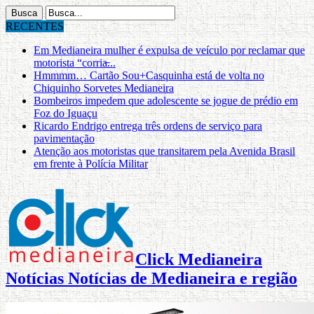
RECENTES
Em Medianeira mulher é expulsa de veículo por reclamar que
motorista “corria̶...
Hmmmm… Cartão Sou+Casquinha está de volta no
Chiquinho Sorvetes Medianeira
Bombeiros impedem que adolescente se jogue de prédio em
Foz do Iguaçu
Ricardo Endrigo entrega três ordens de serviço para
pavimentação
Atenção aos motoristas que transitarem pela Avenida Brasil
em frente à Polícia Militar
Click Medianeira
Notícias Notícias de Medianeira e região