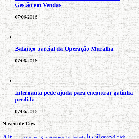
Gestão em Vendas
07/06/2016
Balanço parcial da Operação Muralha
07/06/2016
Internauta pede ajuda para encontrar gatinha
perdida
07/06/2016
Nuvem de Tags
brasil
2016
acidente
agência
cascavel
click
agência do trabalhador
acime