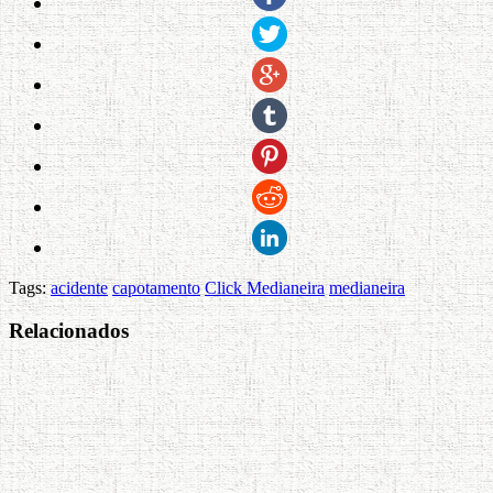
Tags:
acidente
capotamento
Click Medianeira
medianeira
Relacionados