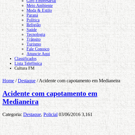
Giro Empresarial
Meio Ambiente
Moda & Estilo
Paraná
Política
Religião
Saúde
Tecnologia
Trânsito
Turismo
Fale Conosco
Anuncie Aqui
Classificados
Lista Telefônica
Cultura FM
Home
/
Destaque
/
Acidente com capotamento em Medianeira
Acidente com capotamento em
Medianeira
Categoria:
Destaque
,
Policial
03/06/2016
3,161