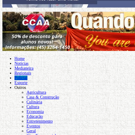
Home
Notícias
Medianeira
Regionais
Policial
Esporte
Outros
Agricultura
Casa & Construção
Culinária
Cultura
Economia
Educação
Entretenimento
Eventos
Geral