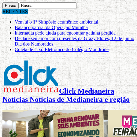
RECENTES
Vem aí o 1º Simpósio ecumênico ambiental
Balanço parcial da Operação Muralha
Internauta pede ajuda para encontrar gatinha perdida
Declare seu amor com presentes da Grazy Flores, 12 de junho
Dia dos Namorados
Coleta de Lixo Eletrônico do Colégio Mondrone
Click Medianeira
Notícias Notícias de Medianeira e região