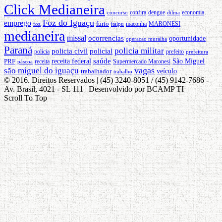
Click Medianeira
confira
dengue
concurso
dilma
economia
Foz do Iguaçu
emprego
furto
maconha
foz
itaipu
MARONESI
medianeira
missal
ocorrencias
oportunidade
operacao muralha
Paraná
policia militar
policia civil
policial
policia
prefeito
prefeitura
saúde
PRF
receita federal
São Miguel
Supermercado Maronesi
receita
páscoa
vagas
são miguel do iguaçu
trabalhador
veículo
trabalho
© 2016. Direitos Reservados | (45) 3240-8051 / (45) 9142-7686 -
Av. Brasil, 4021 - SL 111 | Desenvolvido por BCAMP TI
Scroll To Top