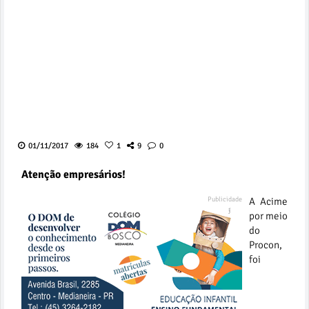
01/11/2017
184
1
9
0
Atenção empresários!
A Acime
por meio
do
Procon,
foi