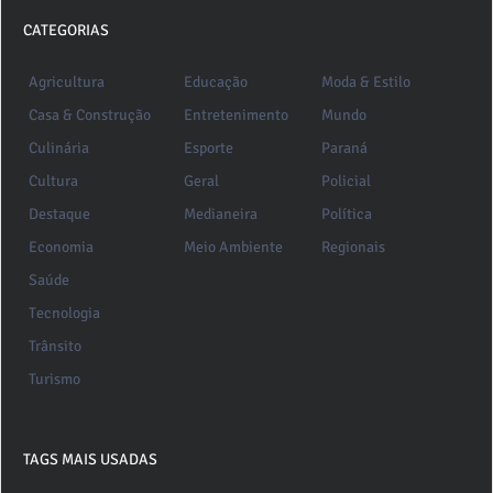
CATEGORIAS
Agricultura
Educação
Moda & Estilo
Casa & Construção
Entretenimento
Mundo
Culinária
Esporte
Paraná
Cultura
Geral
Policial
Destaque
Medianeira
Política
Economia
Meio Ambiente
Regionais
Saúde
Tecnologia
Trânsito
Turismo
TAGS MAIS USADAS