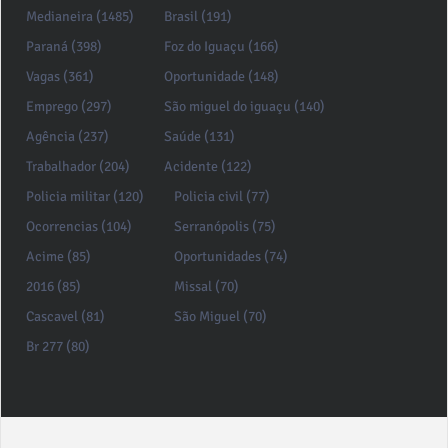
Medianeira (1485)
Brasil (191)
Paraná (398)
Foz do Iguaçu (166)
Vagas (361)
Oportunidade (148)
Emprego (297)
São miguel do iguaçu (140)
Agência (237)
Saúde (131)
Trabalhador (204)
Acidente (122)
Policia militar (120)
Policia civil (77)
Ocorrencias (104)
Serranópolis (75)
Acime (85)
Oportunidades (74)
2016 (85)
Missal (70)
Cascavel (81)
São Miguel (70)
Br 277 (80)