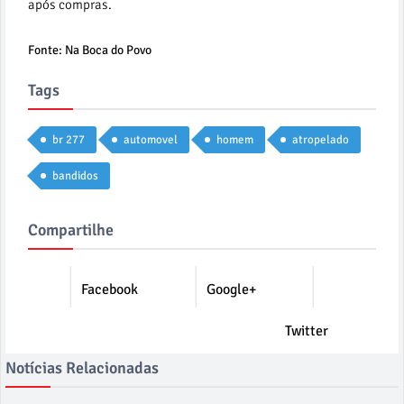
após compras.
Fonte: Na Boca do Povo
Tags
br 277
automovel
homem
atropelado
bandidos
Compartilhe
Facebook
Google+
Twitter
Notícias Relacionadas