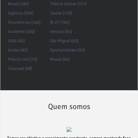
Brasil (185)
Policia militar (117)
Agência (181)
Saúde (116)
Ocorrencias (102)
Br 277 (64)
Acidente (100)
Veículo (64)
2016 (85)
São Miguel (63)
Acime (82)
Oportunidades (63)
Policia civil (75)
Missal (62)
Cascavel (68)
Quem somos