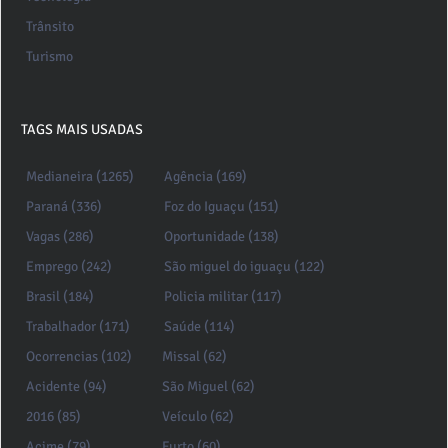
Trânsito
Turismo
TAGS MAIS USADAS
Medianeira (1265)
Agência (169)
Paraná (336)
Foz do Iguaçu (151)
Vagas (286)
Oportunidade (138)
Emprego (242)
São miguel do iguaçu (122)
Brasil (184)
Policia militar (117)
Trabalhador (171)
Saúde (114)
Ocorrencias (102)
Missal (62)
Acidente (94)
São Miguel (62)
2016 (85)
Veículo (62)
Acime (79)
Furto (60)