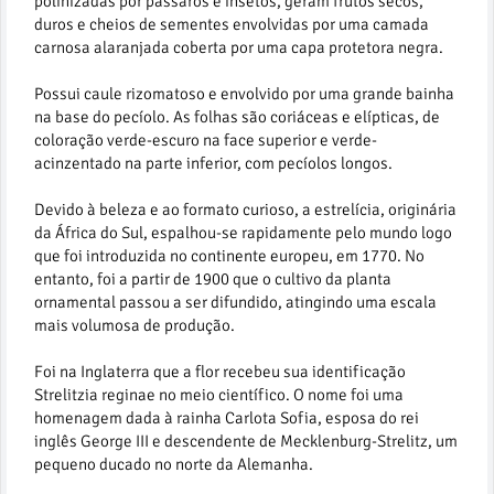
polinizadas por pássaros e insetos, geram frutos secos,
duros e cheios de sementes envolvidas por uma camada
carnosa alaranjada coberta por uma capa protetora negra.
Possui caule rizomatoso e envolvido por uma grande bainha
na base do pecíolo. As folhas são coriáceas e elípticas, de
coloração verde-escuro na face superior e verde-
acinzentado na parte inferior, com pecíolos longos.
Devido à beleza e ao formato curioso, a estrelícia, originária
da África do Sul, espalhou-se rapidamente pelo mundo logo
que foi introduzida no continente europeu, em 1770. No
entanto, foi a partir de 1900 que o cultivo da planta
ornamental passou a ser difundido, atingindo uma escala
mais volumosa de produção.
Foi na Inglaterra que a flor recebeu sua identificação
Strelitzia reginae no meio científico. O nome foi uma
homenagem dada à rainha Carlota Sofia, esposa do rei
inglês George III e descendente de Mecklenburg-Strelitz, um
pequeno ducado no norte da Alemanha.