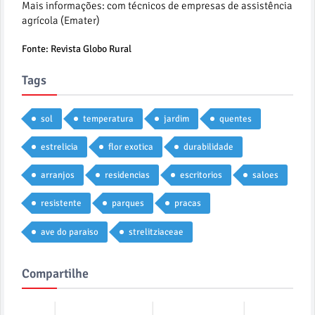
Mais informações: com técnicos de empresas de assistência
agrícola (Emater)
Fonte: Revista Globo Rural
Tags
sol
temperatura
jardim
quentes
estrelicia
flor exotica
durabilidade
arranjos
residencias
escritorios
saloes
resistente
parques
pracas
ave do paraiso
strelitziaceae
Compartilhe