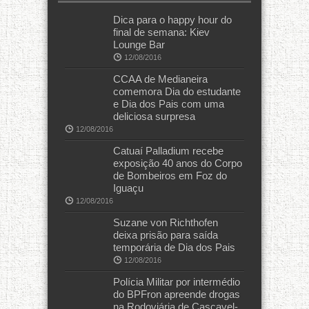
Dica para o happy hour do
final de semana: Kiev
Lounge Bar
12/08/2016
CCAA de Medianeira
comemora Dia do estudante
e Dia dos Pais com uma
deliciosa surpresa
12/08/2016
Catuaí Palladium recebe
exposição 40 anos do Corpo
de Bombeiros em Foz do
Iguaçu
12/08/2016
Suzane von Richthofen
deixa prisão para saída
temporária de Dia dos Pais
12/08/2016
Polícia Militar por intermédio
do BPFron apreende drogas
na Rodoviária de Cascavel-