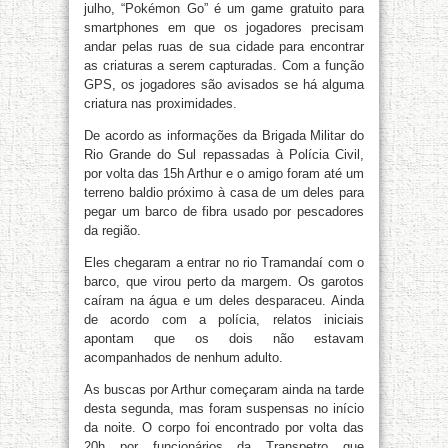
julho, “Pokémon Go” é um game gratuito para
smartphones em que os jogadores precisam
andar pelas ruas de sua cidade para encontrar
as criaturas a serem capturadas. Com a função
GPS, os jogadores são avisados se há alguma
criatura nas proximidades.
De acordo as informações da Brigada Militar do
Rio Grande do Sul repassadas à Polícia Civil,
por volta das 15h Arthur e o amigo foram até um
terreno baldio próximo à casa de um deles para
pegar um barco de fibra usado por pescadores
da região.
Eles chegaram a entrar no rio Tramandaí com o
barco, que virou perto da margem. Os garotos
caíram na água e um deles desparaceu. Ainda
de acordo com a polícia, relatos iniciais
apontam que os dois não estavam
acompanhados de nenhum adulto.
As buscas por Arthur começaram ainda na tarde
desta segunda, mas foram suspensas no início
da noite. O corpo foi encontrado por volta das
20h por funcionários da Transpetro que