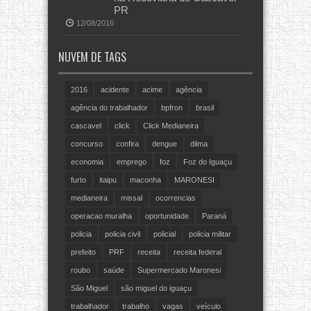
PR
12/08/2016
NUVEM DE TAGS
2016
acidente
acime
agência
agência do trabalhador
bpfron
brasil
cascavel
click
Click Medianeira
concurso
confira
dengue
dilma
economia
emprego
foz
Foz do Iguaçu
furto
itaipu
maconha
MARONESI
medianeira
missal
ocorrencias
operacao muralha
oportunidade
Paraná
policia
policia civil
policial
policia militar
prefeito
PRF
receita
receita federal
roubo
saúde
Supermercado Maronesi
São Miguel
são miguel do iguaçu
trabalhador
trabalho
vagas
veículo