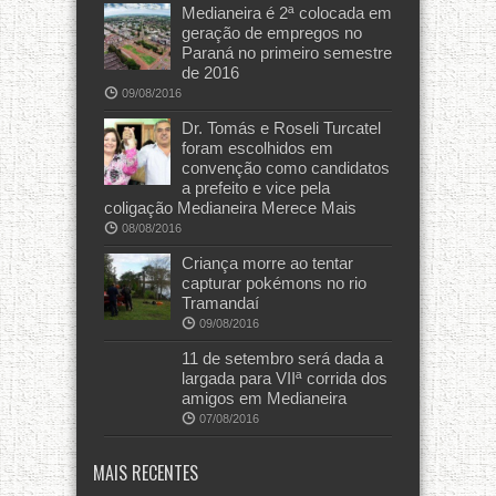
Medianeira é 2ª colocada em
geração de empregos no
Paraná no primeiro semestre
de 2016
09/08/2016
Dr. Tomás e Roseli Turcatel
foram escolhidos em
convenção como candidatos
a prefeito e vice pela
coligação Medianeira Merece Mais
08/08/2016
Criança morre ao tentar
capturar pokémons no rio
Tramandaí
09/08/2016
11 de setembro será dada a
largada para VIIª corrida dos
amigos em Medianeira
07/08/2016
MAIS RECENTES