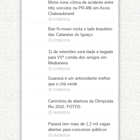
Morre nona vítima de acidente entre
três veículos na PR-486 em Assis
Chateaubriand
07/08/2016
Ban Ki-moon visita o lado brasileiro
das Cataratas do Iguaçu
07/08/2016
11 de setembro será dada a largada
para VIIª corrida dos amigos em
Medianeira
07/08/2016
Guaraná é um antioxidante melhor
que o chá verde
07/08/2016
Cerimônia de abertura da Olimpíada
Rio 2016; FOTOS
06/08/2016
Paraná tem mais de 1,2 mil vagas
abertas para concursos públicos
06/08/2016