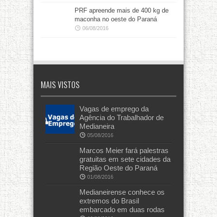
PRF apreende mais de 400 kg de
maconha no oeste do Paraná
06/08/2016
MAIS VISTOS
Vagas de emprego da
Agência do Trabalhador de
Medianeira
05/08/2016
Marcos Meier fará palestras
gratuitas em sete cidades da
Região Oeste do Paraná
01/08/2016
Medianeirense conhece os
extremos do Brasil
embarcado em duas rodas