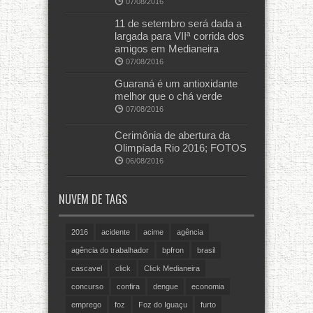
07/08/2016
11 de setembro será dada a
largada para VIIª corrida dos
amigos em Medianeira
07/08/2016
Guaraná é um antioxidante
melhor que o chá verde
07/08/2016
Cerimônia de abertura da
Olimpíada Rio 2016; FOTOS
06/08/2016
NUVEM DE TAGS
2016
acidente
acime
agência
agência do trabalhador
bpfron
brasil
cascavel
click
Click Medianeira
concurso
confira
dengue
economia
emprego
foz
Foz do Iguaçu
furto