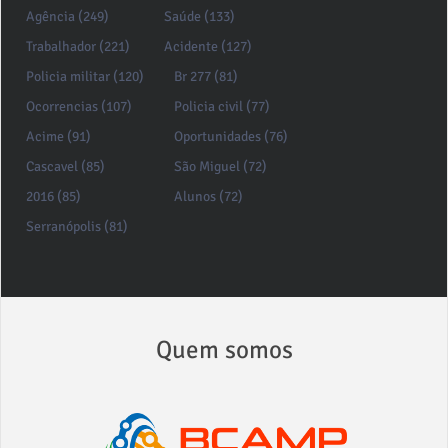
Agência (249)
Saúde (133)
Trabalhador (221)
Acidente (127)
Policia militar (120)
Br 277 (81)
Ocorrencias (107)
Policia civil (77)
Acime (91)
Oportunidades (76)
Cascavel (85)
São Miguel (72)
2016 (85)
Alunos (72)
Serranópolis (81)
Quem somos