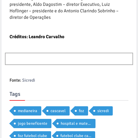
presidente, Aldo Dagostim – diretor Executivo, Luiz
Hoflinger – presidente e do Antonio Clarindo Sobrinho –
diretor de Operações
Créditos: Leandro Carvalho
Fonte:
Sicredi
Tags
medianeira
cascavel
foz
sicredi
jogo beneficente
hospital e maternidade nossa senhora da luz
foz futebol clube
futebol clube cascavel