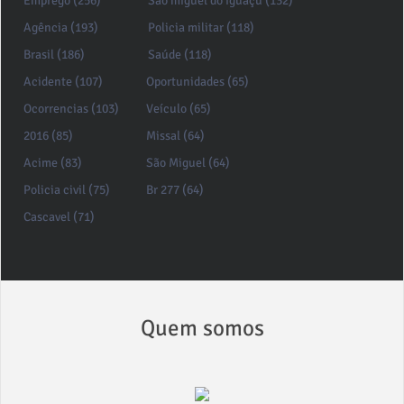
Emprego (256)
São miguel do iguaçu (132)
Agência (193)
Policia militar (118)
Brasil (186)
Saúde (118)
Acidente (107)
Oportunidades (65)
Ocorrencias (103)
Veículo (65)
2016 (85)
Missal (64)
Acime (83)
São Miguel (64)
Policia civil (75)
Br 277 (64)
Cascavel (71)
Quem somos