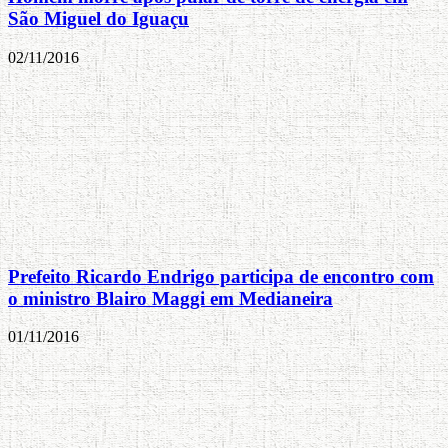
São Miguel do Iguaçu
02/11/2016
Prefeito Ricardo Endrigo participa de encontro com
o ministro Blairo Maggi em Medianeira
01/11/2016