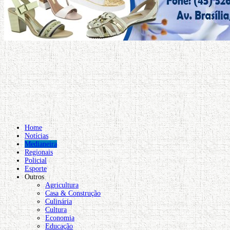
Home
Notícias
Medianeira
Regionais
Policial
Esporte
Outros
Agricultura
Casa & Construção
Culinária
Cultura
Economia
Educação