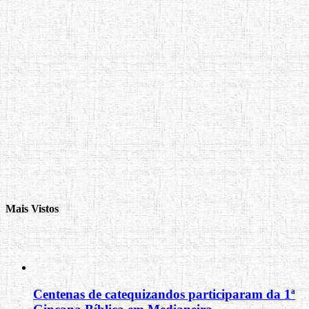
Mais Vistos
Centenas de catequizandos participaram da 1ª