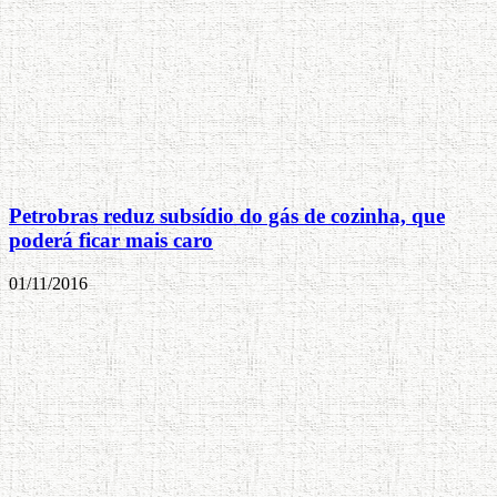
Petrobras reduz subsídio do gás de cozinha, que
poderá ficar mais caro
01/11/2016