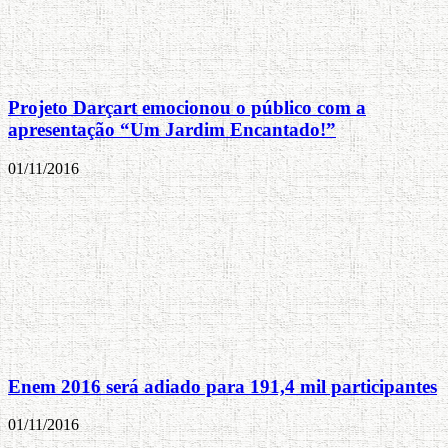
Projeto Darçart emocionou o público com a
apresentação “Um Jardim Encantado!”
01/11/2016
Enem 2016 será adiado para 191,4 mil participantes
01/11/2016