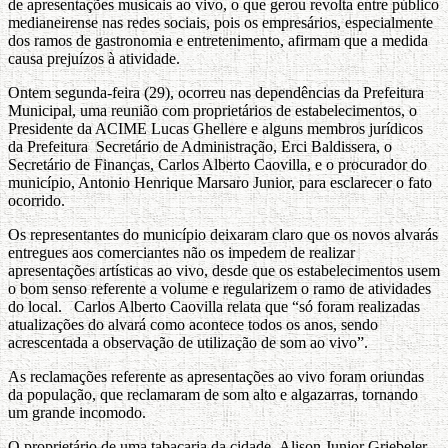
de apresentações musicais ao vivo, o que gerou revolta entre público
medianeirense nas redes sociais, pois os empresários, especialmente
dos ramos de gastronomia e entretenimento, afirmam que a medida
causa prejuízos à atividade.
Ontem segunda-feira (29), ocorreu nas dependências da Prefeitura
Municipal, uma reunião com proprietários de estabelecimentos, o
Presidente da ACIME Lucas Ghellere e alguns membros jurídicos
da Prefeitura Secretário de Administração, Erci Baldissera, o
Secretário de Finanças, Carlos Alberto Caovilla, e o procurador do
município, Antonio Henrique Marsaro Junior, para esclarecer o fato
ocorrido.
Os representantes do município deixaram claro que os novos alvarás
entregues aos comerciantes não os impedem de realizar
apresentações artísticas ao vivo, desde que os estabelecimentos usem
o bom senso referente a volume e regularizem o ramo de atividades
do local. Carlos Alberto Caovilla relata que “só foram realizadas
atualizações do alvará como acontece todos os anos, sendo
acrescentada a observação de utilização de som ao vivo”.
As reclamações referente as apresentações ao vivo foram oriundas
da população, que reclamaram de som alto e algazarras, tornando
um grande incomodo.
O proprietário de uma tabacaria da cidade, Alison Junior Griebeler