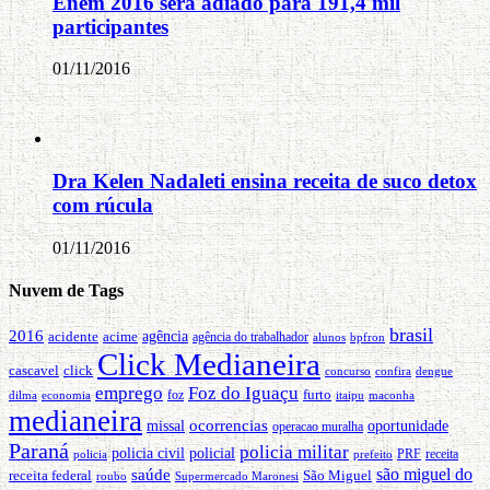
Enem 2016 será adiado para 191,4 mil
participantes
01/11/2016
Dra Kelen Nadaleti ensina receita de suco detox
com rúcula
01/11/2016
Nuvem de Tags
brasil
2016
agência
acidente
acime
agência do trabalhador
alunos
bpfron
Click Medianeira
cascavel
click
concurso
confira
dengue
emprego
Foz do Iguaçu
furto
dilma
foz
maconha
economia
itaipu
medianeira
ocorrencias
missal
oportunidade
operacao muralha
Paraná
policia militar
policia civil
policial
PRF
receita
prefeito
policia
são miguel do
saúde
São Miguel
receita federal
roubo
Supermercado Maronesi