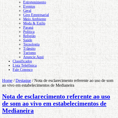
Entretenimento
Eventos
Geral
Giro Empresarial
Meio Ambiente
Moda & Estilo
Paraná
Política
Religião
Saúde
Tecnologia
Trânsito
Turismo
Anuncie Aqui
Classificados
Lista Telefônica
Fale Conosco
Home
/
Destaque
/
Nota de esclarecimento referente ao uso de som
ao vivo em estabelecimentos de Medianeira
Nota de esclarecimento referente ao uso
de som ao vivo em estabelecimentos de
Medianeira