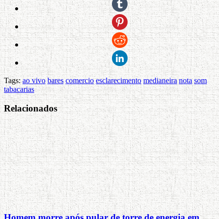
Tags:
ao vivo
bares
comercio
esclarecimento
medianeira
nota
som
tabacarias
Relacionados
Homem morre após pular de torre de energia em