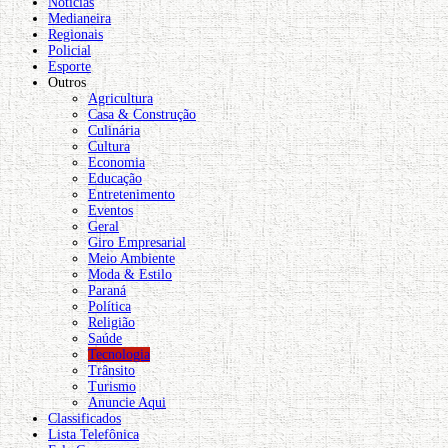
Notícias
Medianeira
Regionais
Policial
Esporte
Outros
Agricultura
Casa & Construção
Culinária
Cultura
Economia
Educação
Entretenimento
Eventos
Geral
Giro Empresarial
Meio Ambiente
Moda & Estilo
Paraná
Política
Religião
Saúde
Tecnologia
Trânsito
Turismo
Anuncie Aqui
Classificados
Lista Telefônica