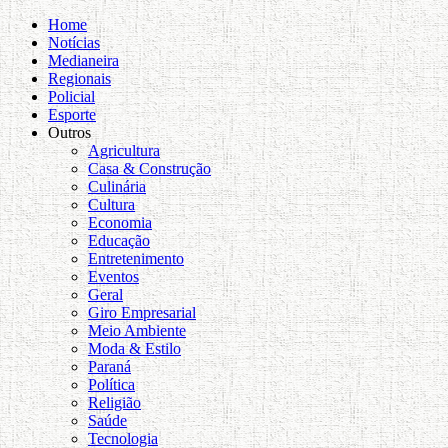
Home
Notícias
Medianeira
Regionais
Policial
Esporte
Outros
Agricultura
Casa & Construção
Culinária
Cultura
Economia
Educação
Entretenimento
Eventos
Geral
Giro Empresarial
Meio Ambiente
Moda & Estilo
Paraná
Política
Religião
Saúde
Tecnologia