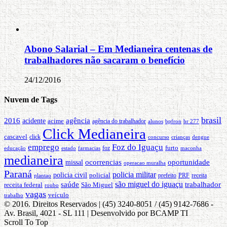
Abono Salarial – Em Medianeira centenas de
trabalhadores não sacaram o benefício
24/12/2016
Nuvem de Tags
brasil
2016
agência
acidente
acime
agência do trabalhador
alunos
bpfron
br 277
Click Medianeira
cascavel
click
concurso
crianças
dengue
emprego
Foz do Iguaçu
furto
educação
foz
maconha
estado
farmacias
medianeira
oportunidade
ocorrencias
missal
operacao muralha
Paraná
policia militar
policia civil
policial
PRF
prefeito
receita
plantao
são miguel do iguaçu
trabalhador
saúde
receita federal
São Miguel
roubo
vagas
veículo
trabalho
© 2016. Direitos Reservados | (45) 3240-8051 / (45) 9142-7686 -
Av. Brasil, 4021 - SL 111 | Desenvolvido por BCAMP TI
Scroll To Top