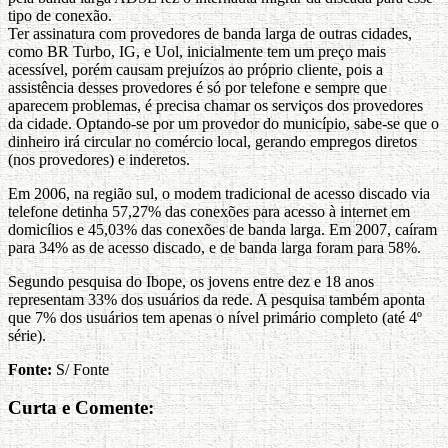
tipo de conexão.
Ter assinatura com provedores de banda larga de outras cidades,
como BR Turbo, IG, e Uol, inicialmente tem um preço mais
acessível, porém causam prejuízos ao próprio cliente, pois a
assistência desses provedores é só por telefone e sempre que
aparecem problemas, é precisa chamar os serviços dos provedores
da cidade. Optando-se por um provedor do município, sabe-se que o
dinheiro irá circular no comércio local, gerando empregos diretos
(nos provedores) e inderetos.
Em 2006, na região sul, o modem tradicional de acesso discado via
telefone detinha 57,27% das conexões para acesso à internet em
domicílios e 45,03% das conexões de banda larga. Em 2007, caíram
para 34% as de acesso discado, e de banda larga foram para 58%.
Segundo pesquisa do Ibope, os jovens entre dez e 18 anos
representam 33% dos usuários da rede. A pesquisa também aponta
que 7% dos usuários tem apenas o nível primário completo (até 4º
série).
Fonte:
S/ Fonte
Curta e Comente: