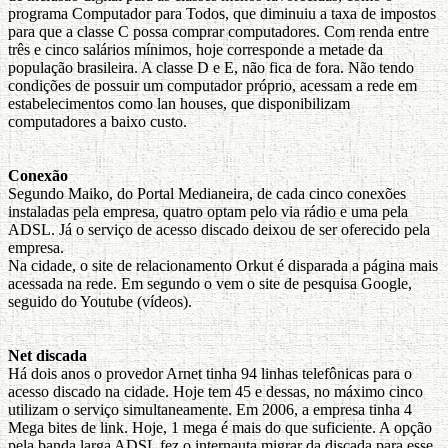
programa Computador para Todos, que diminuiu a taxa de impostos
para que a classe C possa comprar computadores. Com renda entre
três e cinco salários mínimos, hoje corresponde a metade da
população brasileira. A classe D e E, não fica de fora. Não tendo
condições de possuir um computador próprio, acessam a rede em
estabelecimentos como lan houses, que disponibilizam
computadores a baixo custo.
Conexão
Segundo Maiko, do Portal Medianeira, de cada cinco conexões
instaladas pela empresa, quatro optam pelo via rádio e uma pela
ADSL. Já o serviço de acesso discado deixou de ser oferecido pela
empresa.
Na cidade, o site de relacionamento Orkut é disparada a página mais
acessada na rede. Em segundo o vem o site de pesquisa Google,
seguido do Youtube (vídeos).
Net discada
Há dois anos o provedor Arnet tinha 94 linhas telefônicas para o
acesso discado na cidade. Hoje tem 45 e dessas, no máximo cinco
utilizam o serviço simultaneamente. Em 2006, a empresa tinha 4
Mega bites de link. Hoje, 1 mega é mais do que suficiente. A opção
pela banda larga ADSL fez o internauta migrar da discada para esse