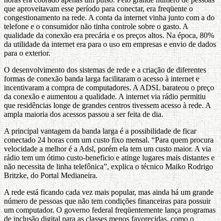
que aproveitavam esse período para conectar, era freqüente o
congestionamento na rede. A conta da internet vinha junto com a do
telefone e o consumidor não tinha controle sobre o gasto. A
qualidade da conexão era precária e os preços altos. Na época, 80%
da utilidade da internet era para o uso em empresas e envio de dados
para o exterior.
O desenvolvimento dos sistemas de rede e a criação de diferentes
formas de conexão banda larga facilitaram o acesso à internet e
incentivaram a compra de computadores. A ADSL barateou o preço
da conexão e aumentou a qualidade. A internet via rádio permitiu
que residências longe de grandes centros tivessem acesso à rede. A
ampla maioria dos acessos passou a ser feita de dia.
A principal vantagem da banda larga é a possibilidade de ficar
conectado 24 horas com um custo fixo mensal. “Para quem procura
velocidade a melhor é a Adsl, porém ela tem um custo maior. A via
rádio tem um ótimo custo-beneficio e atinge lugares mais distantes e
não necessita de linha telefônica”, explica o técnico Maiko Rodrigo
Britzke, do Portal Medianeira.
A rede está ficando cada vez mais popular, mas ainda há um grande
número de pessoas que não tem condições financeiras para possuir
um computador. O governo federal freqüentemente lança programas
de inclusão digital para as classes menos favorecidas, como o