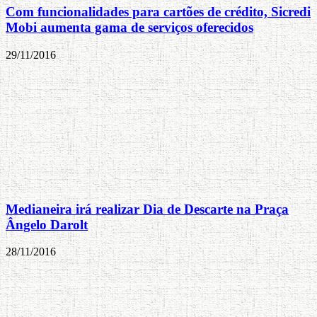
Com funcionalidades para cartões de crédito, Sicredi
Mobi aumenta gama de serviços oferecidos
29/11/2016
Medianeira irá realizar Dia de Descarte na Praça
Ângelo Darolt
28/11/2016