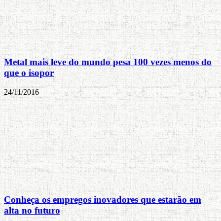
Metal mais leve do mundo pesa 100 vezes menos do
que o isopor
24/11/2016
Conheça os empregos inovadores que estarão em
alta no futuro