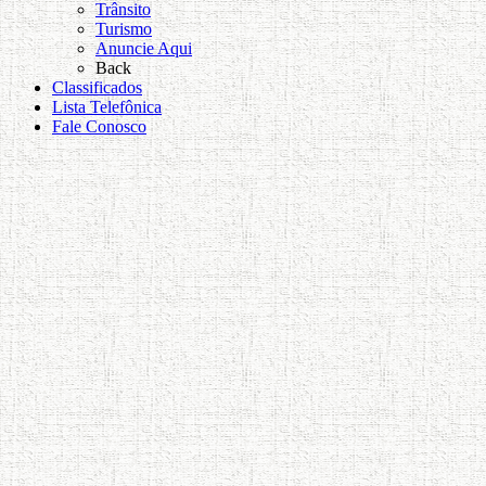
Trânsito
Turismo
Anuncie Aqui
Back
Classificados
Lista Telefônica
Fale Conosco