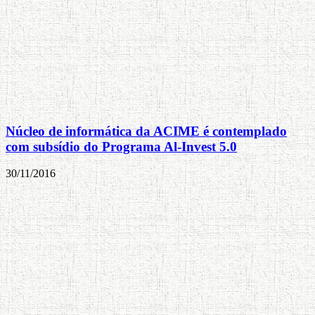
Núcleo de informática da ACIME é contemplado
com subsídio do Programa Al-Invest 5.0
30/11/2016