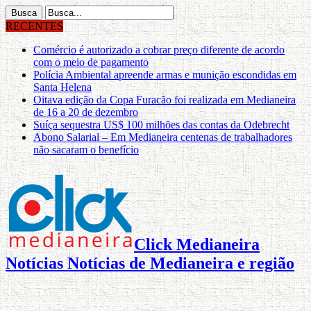
RECENTES
Comércio é autorizado a cobrar preço diferente de acordo
com o meio de pagamento
Polícia Ambiental apreende armas e munição escondidas em
Santa Helena
Oitava edição da Copa Furacão foi realizada em Medianeira
de 16 a 20 de dezembro
Suíça sequestra US$ 100 milhões das contas da Odebrecht
Abono Salarial – Em Medianeira centenas de trabalhadores
não sacaram o benefício
Click Medianeira
Notícias Notícias de Medianeira e região