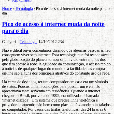
Fale Conosco
Home
/
Tecnologia
/
Pico de acesso à internet muda da noite para o
dia
Pico de acesso à internet muda da noite
para o dia
Categoria:
Tecnologia
14/10/2012
234
Não é difícil ouvir comentários dizendo que algumas pessoas já não
conseguem viver sem internet. Essa tecnologia que foi responsável
pela globalização do planeta tornou-se um vício entre muitos dos
que têm acesso à rede. A agilidade da comunicação, o acesso rápido
a notícias de qualquer lugar do mundo e a facilidade das compras
on-line são alguns dos principais atrativos do constante uso da rede.
Há cerca de dez anos, ter um computador em casa era um símbolo
de status. Poucos tinham condições para possuir um e ele não
apresentava tanta serventia em residências. Quando a internet
chegou ao Brasil, por volta de 1995, era utilizada a chamada
‘internet discada’. Um sistema que precisa linha telefônica e
provedor de autenticação bem como placa de fax-modem instalados
no computador. Por causa das tarifas telefônicas, das 24 hras às 6
horas era cobrado apenas um pulso. Pelo grande número de pessoas