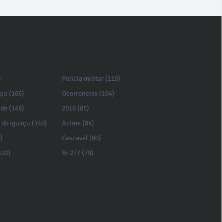
)
Policia militar (119)
açu (166)
Ocorrencias (104)
de (148)
2016 (85)
 do iguaçu (140)
Acime (84)
)
Cascavel (80)
122)
Br 277 (79)