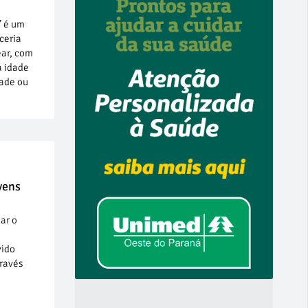
" é um
ceria
ear, com
a idade
dade ou
vens
ar o
vido
través