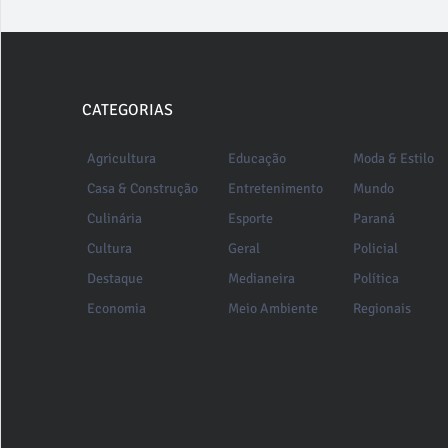
CATEGORIAS
Agricultura
Educação
Moda & Estilo
Casa & Construção
Entretenimento
Mundo
Culinária
Esporte
Paraná
Cultura
Geral
Policial
Destaque
Medianeira
Política
Economia
Meio Ambiente
Regionais