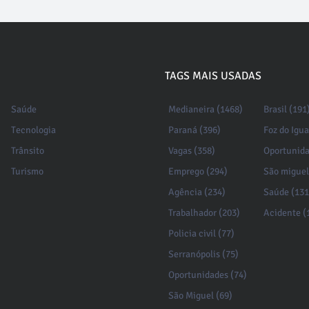
TAGS MAIS USADAS
Saúde
Medianeira (1468)
Brasil (191
Tecnologia
Paraná (396)
Foz do Igu
Trânsito
Vagas (358)
Oportunida
Turismo
Emprego (294)
São miguel
Agência (234)
Saúde (131
Trabalhador (203)
Acidente (
Policia civil (77)
Serranópolis (75)
Oportunidades (74)
São Miguel (69)