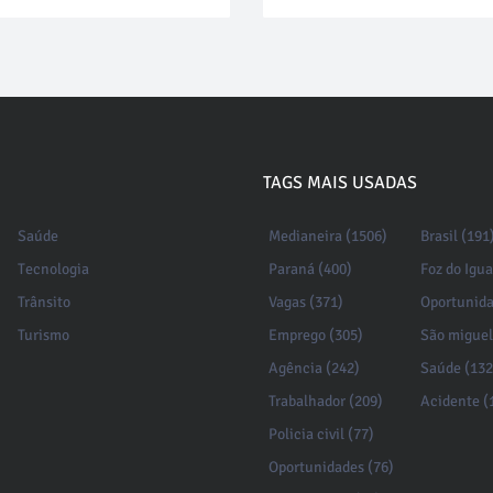
TAGS MAIS USADAS
Saúde
Medianeira (1506)
Brasil (191
Tecnologia
Paraná (400)
Foz do Igu
Trânsito
Vagas (371)
Oportunida
Turismo
Emprego (305)
São miguel
Agência (242)
Saúde (132
Trabalhador (209)
Acidente (
Policia civil (77)
Oportunidades (76)