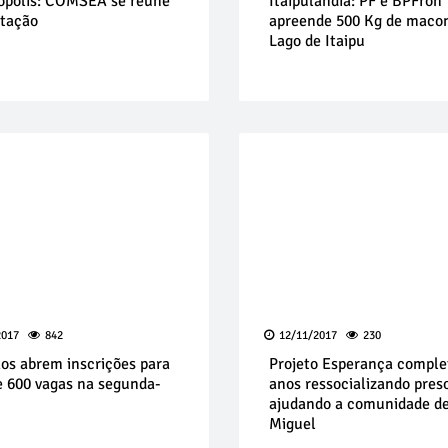
ópolis: COMSEA se reúne
Itaipulândia: PF e BPFron
otação
apreende 500 Kg de maco
Lago de Itaipu
2017
842
12/11/2017
230
ãos abrem inscrições para
Projeto Esperança comple
e 600 vagas na segunda-
anos ressocializando pres
ajudando a comunidade d
Miguel