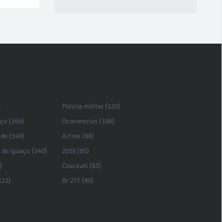
)
Policia militar (120)
açu (166)
Ocorrencias (106)
de (149)
Acime (86)
 do iguaçu (140)
2016 (85)
)
Cascavel (83)
122)
Br 277 (80)