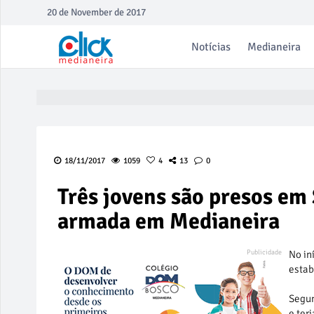
20 de November de 2017
Notícias
Medianeira
18/11/2017
1059
4
13
0
Três jovens são presos em
armada em Medianeira
No in
estab
Segun
e ter