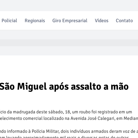
Policial
Regionais
Giro Empresarial
Vídeos
Contato
 São Miguel após assalto a mão
ício da madrugada deste sábado, 18, um roubo foi registrado em um
elecimento comercial localizado na Avenida José Calegari, em Median
do informado à Polícia Militar, dois indivíduos armados deram voz de 
iam levando aproximadamente mil reais e diversas notas de outras