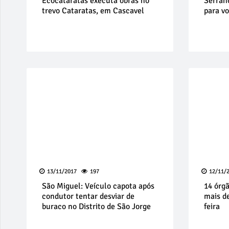
Ecocataratas executa obras no
Serran
trevo Cataratas, em Cascavel
para v
13/11/2017
197
12/11/
São Miguel: Veículo capota após
14 órg
condutor tentar desviar de
mais d
buraco no Distrito de São Jorge
feira