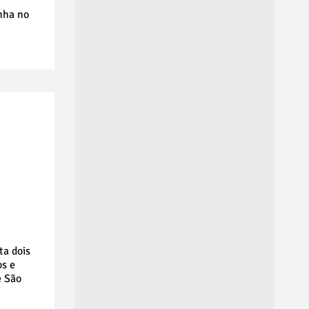
nha no
ta dois
os e
e São