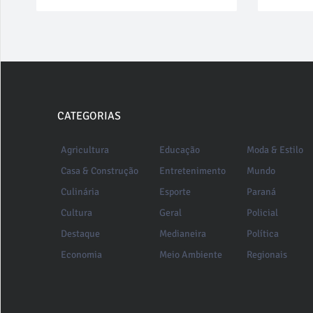
CATEGORIAS
Agricultura
Educação
Moda & Estilo
Casa & Construção
Entretenimento
Mundo
Culinária
Esporte
Paraná
Cultura
Geral
Policial
Destaque
Medianeira
Política
Economia
Meio Ambiente
Regionais