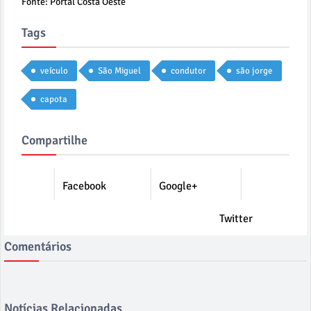
Fonte: Portal Costa Oeste
Tags
veículo
São Miguel
condutor
são jorge
capota
Compartilhe
Facebook
Google+
Twitter
Comentários
Notícias Relacionadas