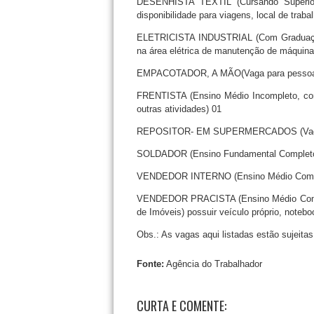
DESENHISTA TÊXTIL (Cursando Superior 
disponibilidade para viagens, local de trab
ELETRICISTA INDUSTRIAL (Com Graduação o
na área elétrica de manutenção de máquina
EMPACOTADOR, A MÃO(Vaga para pessoas 
FRENTISTA (Ensino Médio Incompleto, com 
outras atividades) 01
REPOSITOR- EM SUPERMERCADOS (Vaga p
SOLDADOR (Ensino Fundamental Completo, 
VENDEDOR INTERNO (Ensino Médio Complet
VENDEDOR PRACISTA (Ensino Médio Comple
de Imóveis) possuir veículo próprio, noteboo
Obs.: As vagas aqui listadas estão sujeita
Fonte:
Agência do Trabalhador
CURTA E COMENTE: