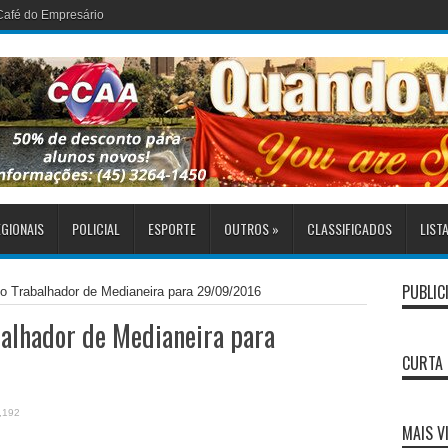
GIONAIS
POLICIAL
ESPORTE
OUTROS
»
CLASSIFICADOS
LIST
PUBLIC
o Trabalhador de Medianeira para 29/09/2016
alhador de Medianeira para
CURTA 
,192
MAIS V