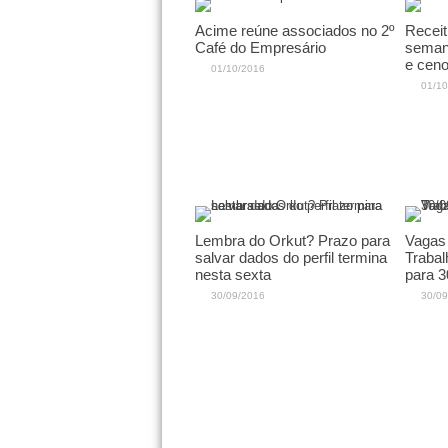
Acime reúne associados no 2º
Receit
Café do Empresário
semana
e ceno
01/10/2016
01/10
Lembra do Orkut? Prazo para
Vagas 
salvar dados do perfil termina
Trabal
nesta sexta
para 3
30/09/2016
30/09