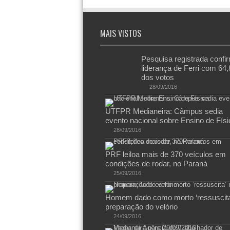
MAIS VISTOS
Pesquisa registrada confi
liderança de Ferri com 64
dos votos
28/09/2016
UTFPR Medianeira: Câmpus sedia
evento nacional sobre Ensino de Físi
28/09/2016
PRF leiloa mais de 370 veículos em
condições de rodar, no Paraná
25/09/2016
Homem dado como morto ‘ressuscita
preparação do velório
24/09/2016