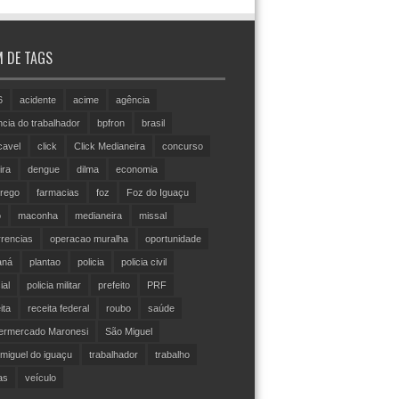
 DE TAGS
6
acidente
acime
agência
cia do trabalhador
bpfron
brasil
cavel
click
Click Medianeira
concurso
ira
dengue
dilma
economia
rego
farmacias
foz
Foz do Iguaçu
o
maconha
medianeira
missal
rencias
operacao muralha
oportunidade
aná
plantao
policia
policia civil
ial
policia militar
prefeito
PRF
ita
receita federal
roubo
saúde
ermercado Maronesi
São Miguel
miguel do iguaçu
trabalhador
trabalho
as
veículo