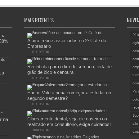
MAIS RECENTES
NUVEM
rma
201
Acime reúne associados no 2º Café do
,88%
agên
Empresário
cas
01/10/2016
conf
Receitinha para o fim de semana, torta de
emp
grão de bico e cenoura
ca
furt
01/10/2016
ocor
Par
Enem: Vale a pena começar a estudar no
segundo semestre?
polic
01/10/2016
rece
Sup
Clareamento dental, seja ele caseiro ou
’ na
realizado em consultório, exige cuidados!
são 
30/09/2016
vag