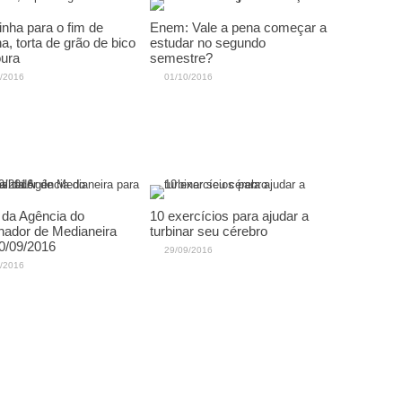
inha para o fim de
Enem: Vale a pena começar a
, torta de grão de bico
estudar no segundo
ura
semestre?
/2016
01/10/2016
da Agência do
10 exercícios para ajudar a
hador de Medianeira
turbinar seu cérebro
0/09/2016
29/09/2016
/2016