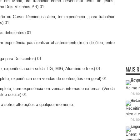
em Moda, irá trabalhar como desenhista têxtil de jeans,
alho Dois Vizinhos-PR) 01
u Curso Técnico na área, ter experiência , para trabalhar
s) 01
deficientes) 01
experiência para realizar abastecimento,troca de óleo, entre
ara Deficientes) 01
MAIS R
experiência com solda TIG, MIG, Alumínio e Inox) 01
o, experiência com vendas de confecções em geral) 01
Acime r
to, com experiência em vendas internas e externas (Venda
01/10
k e celular) 01
s a sofrer alterações a qualquer momento.
Receiti
bico e 
01/10
Enem: V
semest