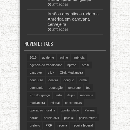
27/08/2016
Irmãos argentinos rodam a
América em caravana
cervejeira
27/08/2016
NUVEM DE TAGS
2016
acidente
acime
agência
agência do trabalhador
bpfron
brasil
cascavel
click
Click Medianeira
concurso
confira
dengue
dilma
economia
educação
emprego
foz
Foz do Iguaçu
furto
itaipu
maconha
medianeira
missal
ocorrencias
operacao muralha
oportunidade
Paraná
policia
policia civil
policial
policia militar
prefeito
PRF
receita
receita federal