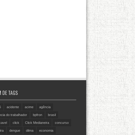
 DE TAGS
6
acidente
acime
agência
cia do trabalhador
bpfron
brasil
cavel
click
Click Medianeira
concurso
ira
dengue
dilma
economia