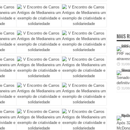
MAIS R
PRF rec
atraves
31/08
Senado 
definit
31/08
Após 32
McDonal