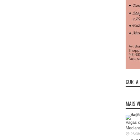
CURTA 
MAIS V
Vagas d
Mediane
26/08