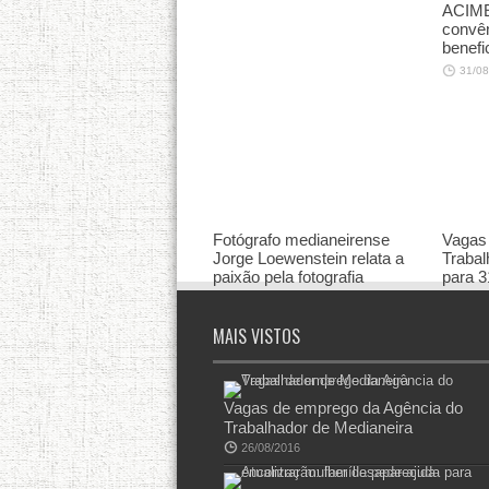
ACIME
convên
benefi
31/08
Fotógrafo medianeirense
Vagas 
Jorge Loewenstein relata a
Trabal
paixão pela fotografia
para 3
31/08/2016
31/08
MAIS VISTOS
Vagas de emprego da Agência do
Trabalhador de Medianeira
26/08/2016