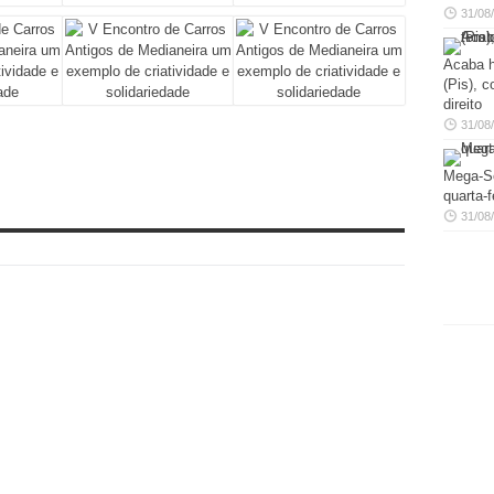
31/08
Acaba h
(Pis), c
direito
31/08
Mega-Se
quarta-f
31/08