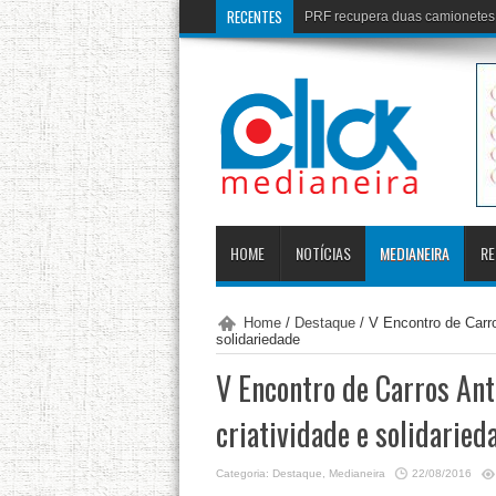
RECENTES
Senado aprova impe
HOME
NOTÍCIAS
MEDIANEIRA
RE
Home
/
Destaque
/
V Encontro de Carro
solidariedade
V Encontro de Carros An
criatividade e solidaried
Categoria:
Destaque
,
Medianeira
22/08/2016