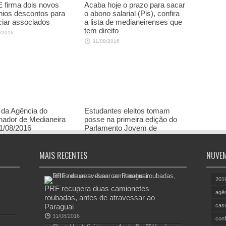
 firma dois novos
Acaba hoje o prazo para sacar
ios descontos para
o abono salarial (Pis), confira
ciar associados
a lista de medianeirenses que
tem direito
/2016
31/08/2016
da Agência do
Estudantes eleitos tomam
hador de Medianeira
posse na primeira edição do
1/08/2016
Parlamento Jovem de
Medianeira
/2016
30/08/2016
MAIS RECENTES
NUVEM
201
PRF recupera duas camionetes
agên
roubadas, antes de atravessar ao
Paraguai
cas
31/08/2016
conf