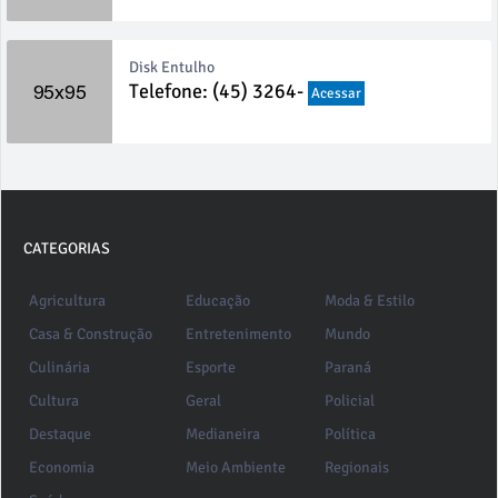
Disk Entulho
Telefone: (45) 3264-
Acessar
CATEGORIAS
Agricultura
Educação
Moda & Estilo
Casa & Construção
Entretenimento
Mundo
Culinária
Esporte
Paraná
Cultura
Geral
Policial
Destaque
Medianeira
Política
Economia
Meio Ambiente
Regionais