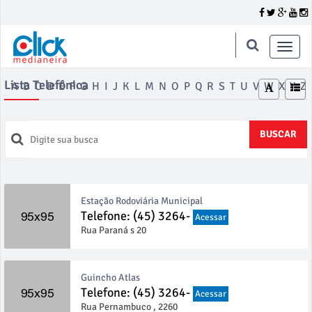
Toggle
naviga
Lista Telefônica
A
B
C
D
E
F
G
H
I
J
K
L
M
N
O
P
Q
R
S
T
U
V
W
X
Y
Z
BUSCAR
Estação Rodoviária Municipal
Telefone: (45) 3264-
Acessar
Rua Paraná s 20
Guincho Atlas
Telefone: (45) 3264-
Acessar
Rua Pernambuco , 2260