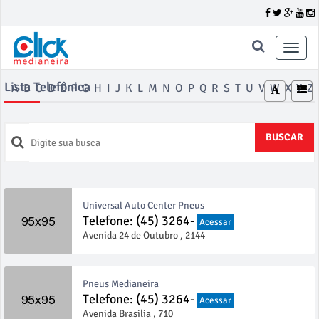
Toggle
naviga
Lista Telefônica
A
B
C
D
E
F
G
H
I
J
K
L
M
N
O
P
Q
R
S
T
U
V
W
X
Y
Z
BUSCAR
Universal Auto Center Pneus
Telefone: (45) 3264-
Acessar
Avenida 24 de Outubro , 2144
Pneus Medianeira
Telefone: (45) 3264-
Acessar
Avenida Brasilia , 710