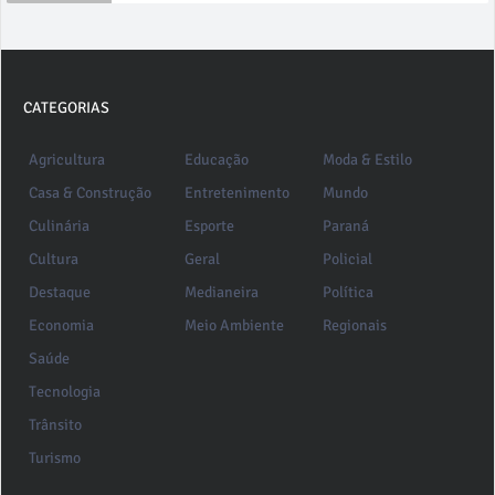
CATEGORIAS
Agricultura
Educação
Moda & Estilo
Casa & Construção
Entretenimento
Mundo
Culinária
Esporte
Paraná
Cultura
Geral
Policial
Destaque
Medianeira
Política
Economia
Meio Ambiente
Regionais
Saúde
Tecnologia
Trânsito
Turismo