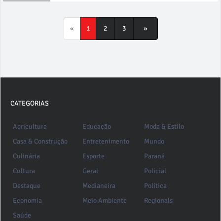
«
1
2
3
»
CATEGORIAS
Agricultura
Educação
Moda & Estilo
Casa & Construção
Entretenimento
Mundo
Culinária
Esporte
Paraná
Cultura
Geral
Policial
Destaque
Medianeira
Política
Economia
Meio Ambiente
Regionais
Saúde