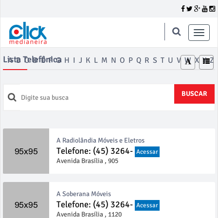
Toggle
naviga
Lista Telefônica
A
B
C
D
E
F
G
H
I
J
K
L
M
N
O
P
Q
R
S
T
U
V
W
X
Y
Z
BUSCAR
A Radiolândia Móveis e Eletros
Telefone: (45) 3264-
Acessar
Avenida Brasília , 905
A Soberana Móveis
Telefone: (45) 3264-
Acessar
Avenida Brasília , 1120