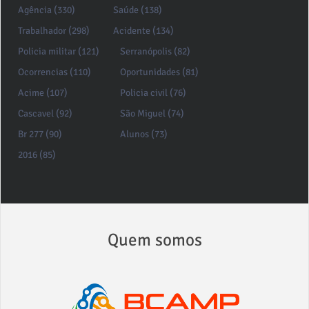
Agência (330)
Saúde (138)
Trabalhador (298)
Acidente (134)
Policia militar (121)
Serranópolis (82)
Ocorrencias (110)
Oportunidades (81)
Acime (107)
Policia civil (76)
Cascavel (92)
São Miguel (74)
Br 277 (90)
Alunos (73)
2016 (85)
Quem somos