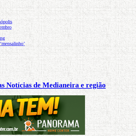
nópolis
tembro
ong
 ‘mensalinho’
s Notícias de Medianeira e região