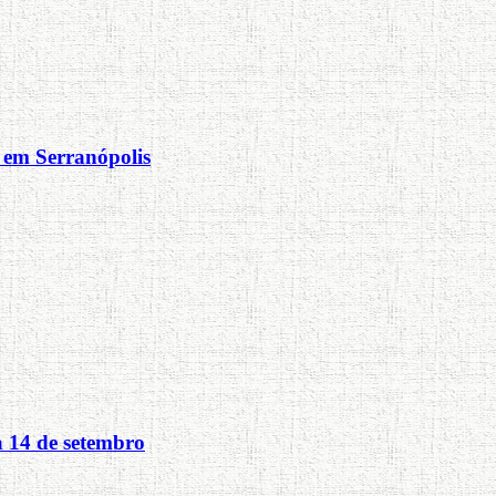
 em Serranópolis
a 14 de setembro