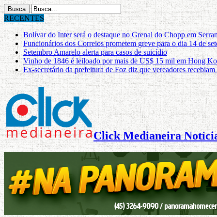
RECENTES
Bolívar do Inter será o destaque no Grenal do Chopp em Serra
Funcionários dos Correios prometem greve para o dia 14 de se
Setembro Amarelo alerta para casos de suicídio
Vinho de 1846 é leiloado por mais de US$ 15 mil em Hong K
Ex-secretário da prefeitura de Foz diz que vereadores recebiam
Click Medianeira Notícia