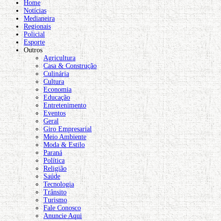
Home
Notícias
Medianeira
Regionais
Policial
Esporte
Outros
Agricultura
Casa & Construção
Culinária
Cultura
Economia
Educação
Entretenimento
Eventos
Geral
Giro Empresarial
Meio Ambiente
Moda & Estilo
Paraná
Política
Religião
Saúde
Tecnologia
Trânsito
Turismo
Fale Conosco
Anuncie Aqui