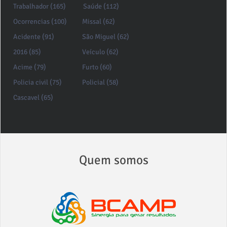
Trabalhador (165)
Saúde (112)
Ocorrencias (100)
Missal (62)
Acidente (91)
São Miguel (62)
2016 (85)
Veículo (62)
Acime (79)
Furto (60)
Policia civil (75)
Policial (58)
Cascavel (65)
Quem somos