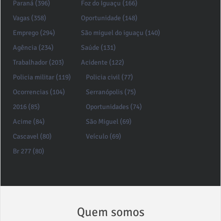
Paraná (396)
Foz do Iguaçu (166)
Vagas (358)
Oportunidade (148)
Emprego (294)
São miguel do iguaçu (140)
Agência (234)
Saúde (131)
Trabalhador (203)
Acidente (122)
Policia militar (119)
Policia civil (77)
Ocorrencias (104)
Serranópolis (75)
2016 (85)
Oportunidades (74)
Acime (84)
São Miguel (69)
Cascavel (80)
Veículo (69)
Br 277 (80)
Quem somos