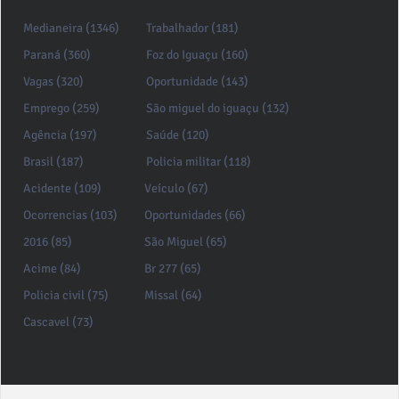
Medianeira (1346)
Trabalhador (181)
Paraná (360)
Foz do Iguaçu (160)
Vagas (320)
Oportunidade (143)
Emprego (259)
São miguel do iguaçu (132)
Agência (197)
Saúde (120)
Brasil (187)
Policia militar (118)
Acidente (109)
Veículo (67)
Ocorrencias (103)
Oportunidades (66)
2016 (85)
São Miguel (65)
Acime (84)
Br 277 (65)
Policia civil (75)
Missal (64)
Cascavel (73)