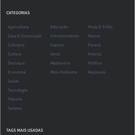
CATEGORIAS
Agricultura
Educação
Moda & Estilo
Casa & Construção
Entretenimento
Mundo
Culinária
Esporte
Paraná
Cultura
Geral
Policial
Destaque
Medianeira
Política
Economia
Meio Ambiente
Regionais
Saúde
Tecnologia
Trânsito
Turismo
TAGS MAIS USADAS