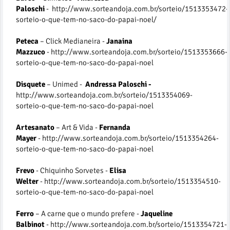
Paloschi
- http://www.sorteandoja.com.br/sorteio/1513353472-
sorteio-o-que-tem-no-saco-do-papai-noel/
Peteca
– Click Medianeira -
Janaina
Mazzuco
- http://www.sorteandoja.com.br/sorteio/1513353666-
sorteio-o-que-tem-no-saco-do-papai-noel
Disquete
– Unimed -
Andressa Paloschi -
http://www.sorteandoja.com.br/sorteio/1513354069-
sorteio-o-que-tem-no-saco-do-papai-noel
Artesanato
– Art & Vida -
Fernanda
Mayer
- http://www.sorteandoja.com.br/sorteio/1513354264-
sorteio-o-que-tem-no-saco-do-papai-noel
Frevo
- Chiquinho Sorvetes -
Elisa
Welter
- http://www.sorteandoja.com.br/sorteio/1513354510-
sorteio-o-que-tem-no-saco-do-papai-noel
Ferro
– A carne que o mundo prefere -
Jaqueline
Balbinot
- http://www.sorteandoja.com.br/sorteio/1513354721-