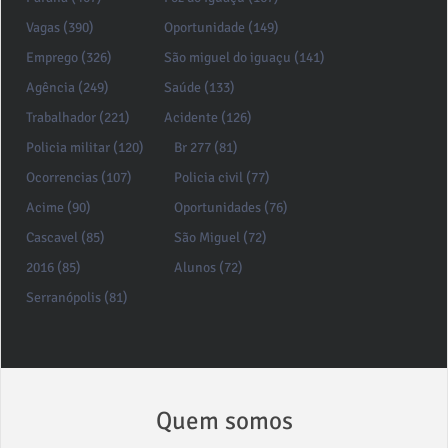
Vagas (390)
Oportunidade (149)
Emprego (326)
São miguel do iguaçu (141)
Agência (249)
Saúde (133)
Trabalhador (221)
Acidente (126)
Policia militar (120)
Br 277 (81)
Ocorrencias (107)
Policia civil (77)
Acime (90)
Oportunidades (76)
Cascavel (85)
São Miguel (72)
2016 (85)
Alunos (72)
Serranópolis (81)
Quem somos