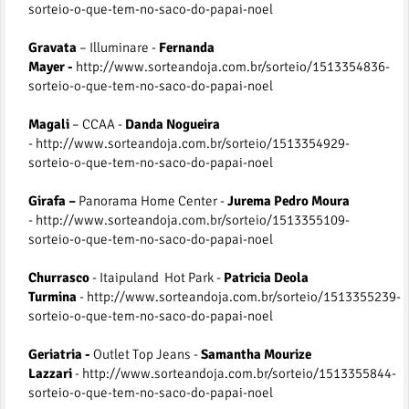
sorteio-o-que-tem-no-saco-do-papai-noel
Gravata
– Illuminare -
Fernanda
Mayer -
http://www.sorteandoja.com.br/sorteio/1513354836-
sorteio-o-que-tem-no-saco-do-papai-noel
Magali
– CCAA -
Danda Nogueira
- http://www.sorteandoja.com.br/sorteio/1513354929-
sorteio-o-que-tem-no-saco-do-papai-noel
Girafa –
Panorama Home Center -
Jurema Pedro Moura
- http://www.sorteandoja.com.br/sorteio/1513355109-
sorteio-o-que-tem-no-saco-do-papai-noel
Churrasco
- Itaipuland Hot Park -
Patricia Deola
Turmina
- http://www.sorteandoja.com.br/sorteio/1513355239-
sorteio-o-que-tem-no-saco-do-papai-noel
Geriatria -
Outlet Top Jeans -
Samantha Mourize
Lazzari
- http://www.sorteandoja.com.br/sorteio/1513355844-
sorteio-o-que-tem-no-saco-do-papai-noel