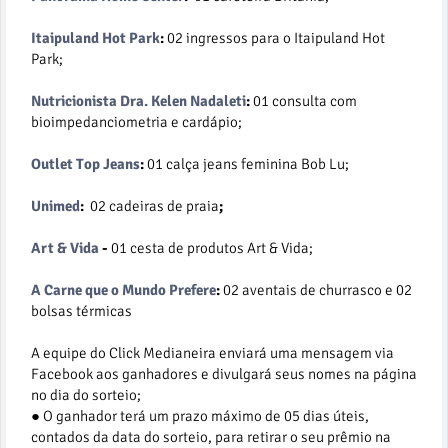
Itaipuland Hot Park
:
02 ingressos para o Itaipuland Hot
Park;
Nutricionista Dra. Kelen Nadaleti
:
01 consulta com
bioimpedanciometria e cardápio;
Outlet Top Jeans
:
01 calça jeans feminina Bob Lu;
Unimed
:
02 cadeiras de praia
;
Art & Vida
-
01 cesta de produtos Art & Vida;
A Carne que o Mundo Prefere
:
02 aventais de churrasco e 02
bolsas térmicas
A equipe do Click​ ​Medianeira​ ​enviará uma mensagem via
Facebook aos ganhadores e divulgará seus nomes na página
no dia do sorteio;
● O ganhador terá um prazo​ ​máximo​ ​de​ ​05​ ​dias​ ​úteis​,
contados da data do sorteio, para retirar o seu prêmio na